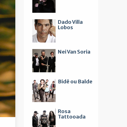
Dado Villa
Lobos
Nei Van Soria
Bidê ou Balde
Rosa
Tattooada